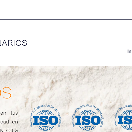
NARIOS
In
OS
 en tus
ridad en
TENTCO &