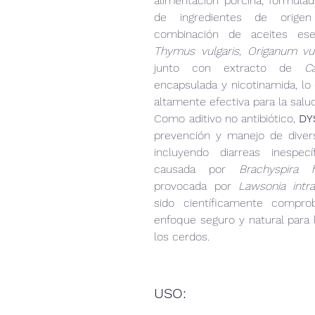
alimentación porcina, formulado
de ingredientes de origen 
Thymus vulgaris, Origanum vu
junto con extracto de 
C
encapsulada y nicotinamida, lo 
altamente efectiva para la salud
Como aditivo no antibiótico, 
DY
prevención y manejo de diversa
incluyendo diarreas inespecíf
causada por 
Brachyspira h
provocada por 
Lawsonia intrac
sido científicamente compro
enfoque seguro y natural para l
los cerdos.
USO: