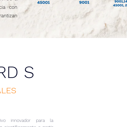
cia con
rantizan
RD S
ALES
vo innovador para la 