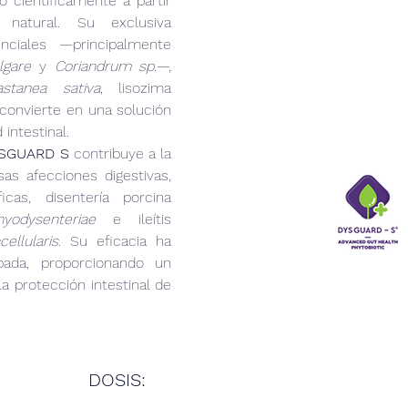
 científicamente a partir 
natural. Su exclusiva 
combinación de aceites esenciales —principalmente 
lgare
 y 
Coriandrum sp.
—, 
astanea sativa
, lisozima 
convierte en una solución 
 intestinal.
SGUARD S
 contribuye a la 
s afecciones digestivas, 
icas, disentería porcina 
yodysenteriae
 e ileítis 
ellularis
. Su eficacia ha 
bada, proporcionando un 
a protección intestinal de 
DOSIS: